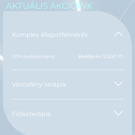
AKTUÁLIS AKCIÓINK
Komplex állapotfelmérés
50% kedvezmény
25.000 Ft
12.500 Ft
Vörösfény-terápia
Fizikoterápia