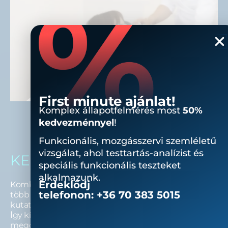
First minute ajánlat!
Komplex állapotfelmérés most
50%
kedvezménnyel
!
Funkcionális, mozgásszervi szemléletű
vizsgálat, ahol testtartás-analízist és
KEZELÉSI CSOMAGJAINK
speciális funkcionális teszteket
alkalmazunk.
Érdeklődj
Kombinált kezelési lehetőségeink kialakításánál a
telefonon:
+36 70 383 5015
több évtizedes szakmai tapasztalatot, nemzetközi
kutatásokat és a világ vezető technológiáit ötvözzük.
Így kínálunk egyedi, a célt leginkább szolgáló
megoldásokat vendégeink számára.