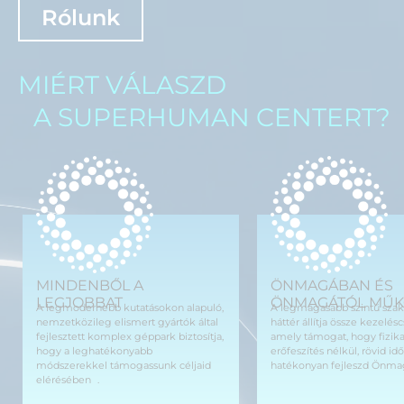
Rólunk
MIÉRT VÁLASZD
A SUPERHUMAN CENTERT?
MINDENBŐL A
ÖNMAGÁBAN ÉS
LEGJOBBAT
ÖNMAGÁTÓL MŰK
A legmodernebb kutatásokon alapuló,
A legmagasabb szintű szak
nemzetközileg elismert gyártók által
háttér állítja össze kezelé
fejlesztett komplex géppark biztosítja,
amely támogat, hogy fizika
hogy a leghatékonyabb
erőfeszítés nélkül, rövid idő
módszerekkel támogassunk céljaid
hatékonyan fejleszd Önma
elérésében .