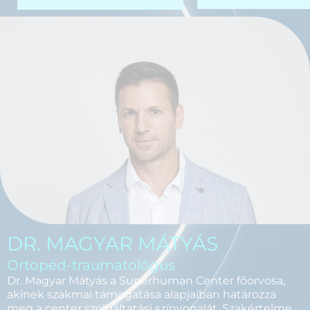
DR. MAGYAR MÁTYÁS
Ortopéd-traumatológus
Dr. Magyar Mátyás a Superhuman Center főorvosa,
akinek szakmai támogatása alapjaiban határozza
meg a center szolgáltatási színvonalát. Szakértelme,