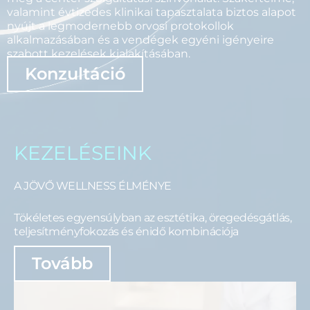
valamint évtizedes klinikai tapasztalata biztos alapot
nyújt a legmodernebb orvosi protokollok
alkalmazásában és a vendégek egyéni igényeire
szabott kezelések kialakításában.
Konzultáció
KEZELÉSEINK
A JÖVŐ WELLNESS ÉLMÉNYE
Tökéletes egyensúlyban az esztétika, öregedésgátlás,
teljesítményfokozás és énidő kombinációja
Tovább