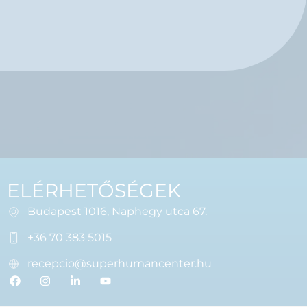
ELÉRHETŐSÉGEK
Budapest 1016, Naphegy utca 67.
+36 70 383 5015
recepcio@superhumancenter.hu
F
I
L
Y
a
n
i
o
c
s
n
u