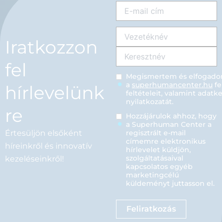
Email
(Kötelező)
Name
(Kötelező)
Iratkozzon
fel
Megismertem és elfogad
Privacy
(Kötelező)
a
superhumancenter.hu
fe
hírlevelünk
feltételeit, valamint adatke
nyilatkozatát.
re
Hozzájárulok ahhoz, hogy
Privacy
a Superhuman Center a
2
(Kötelező)
Értesüljön elsőként
regisztrált e-mail
címemre elektronikus
híreinkről és innovatív
hírlevelet küldjön,
szolgáltatásaival
kezeléseinkről!
kapcsolatos egyéb
marketingcélú
küldeményt juttasson el.