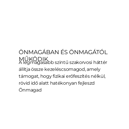
ÖNMAGÁBAN ÉS ÖNMAGÁTÓL
MŰKÖDIK
A legmagasabb szintű szakorvosi háttér
állítja össze kezeléscsomagod, amely
támogat, hogy fizikai erőfeszítés nélkül,
rövid idő alatt hatékonyan fejleszd
Önmagad