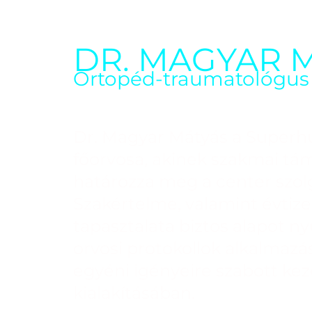
DR. MAGYAR 
Ortopéd-traumatológus
Dr. Magyar Mátyás a Super
főorvosa, akinek szakmai tá
határozza meg a center szolg
Szakértelme, valamint évtized
tapasztalata biztos alapot 
orvosi protokollok alkalmaz
egyéni igényeire szabott kez
kialakításában.