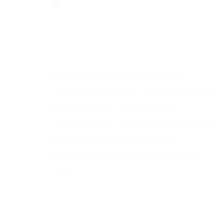
recepcio@superhumancenter.hu
PARKOLÁS
Parkolás az épület alatti
mélygarázsban, vagy az utc
lehetséges. Felhívjuk
figyelmed, hogy a mélygaráz
területére gázüzemű
gépjárművekkel behajtani
tilos.