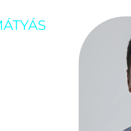
MÁTYÁS
human Center
mogatása alapjaiban
áltatási színvonalát.
es klinikai
nyújt a legmodernebb
ásában és a vendégek
elések