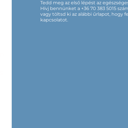
Tedd meg az első lépést az egészsége
Hívj bennünket a +36 70 383 5015 szá
vagy töltsd ki az alábbi űrlapot, hogy 
kapcsolatot.
án
s