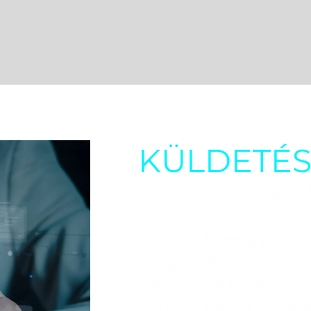
KÜLDETÉ
A jövő egészsége itt
A Superhuman Cente
megoldásokat kínál 
valamint a testi és l
Fedezd fel azt a hatá