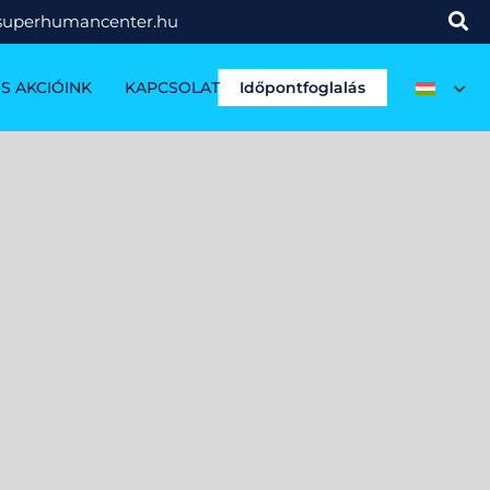
superhumancenter.hu
S AKCIÓINK
KAPCSOLAT
Időpontfoglalás