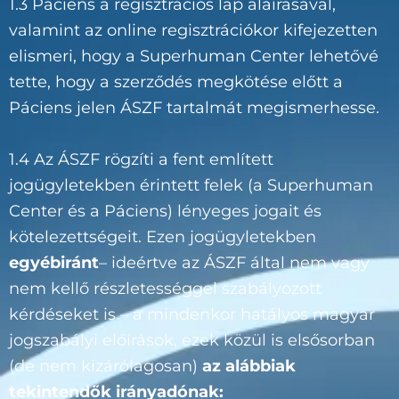
1.3 Páciens a regisztrációs lap aláírásával,
valamint az online regisztrációkor kifejezetten
elismeri, hogy a Superhuman Center lehetővé
tette, hogy a szerződés megkötése előtt a
Páciens jelen ÁSZF tartalmát megismerhesse.
1.4 Az ÁSZF rögzíti a fent említett
jogügyletekben érintett felek (a Superhuman
Center és a Páciens) lényeges jogait és
kötelezettségeit. Ezen jogügyletekben
egyébiránt
– ideértve az ÁSZF által nem vagy
nem kellő részletességgel szabályozott
kérdéseket is – a mindenkor hatályos magyar
jogszabályi előírások, ezek közül is elsősorban
(de nem kizárólagosan)
az alábbiak
tekintendők irányadónak: