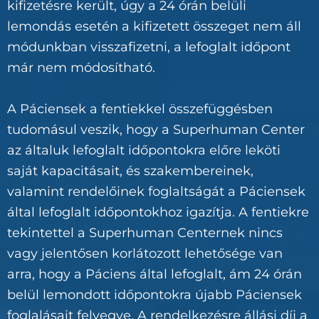
kifizetésre került, úgy a 24 órán belüli
lemondás esetén a kifizetett összeget nem áll
módunkban visszafizetni, a lefoglalt időpont
már nem módosítható.
A Páciensek a fentiekkel összefüggésben
tudomásul veszik, hogy a Superhuman Center
az általuk lefoglalt időpontokra előre leköti
saját kapacitásait, és szakembereinek,
valamint rendelőinek foglaltságát a Páciensek
által lefoglalt időpontokhoz igazítja. A fentiekre
tekintettel a Superhuman Centernek nincs
vagy jelentősen korlátozott lehetősége van
arra, hogy a Páciens által lefoglalt, ám 24 órán
belül lemondott időpontokra újabb Páciensek
foglalásait felvegye. A rendelkezésre állási díj a