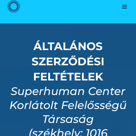
Skip
to
content
ÁLTALÁNOS
SZERZŐDÉSI
FELTÉTELEK
Superhuman Center
Korlátolt Felelősségű
Társaság
(székhely: 1016