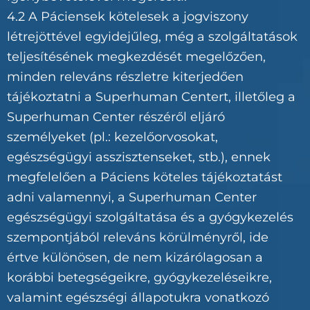
4.2 A Páciensek kötelesek a jogviszony
létrejöttével egyidejűleg, még a szolgáltatások
teljesítésének megkezdését megelőzően,
minden releváns részletre kiterjedően
tájékoztatni a Superhuman Centert, illetőleg a
Superhuman Center részéről eljáró
személyeket (pl.: kezelőorvosokat,
egészségügyi asszisztenseket, stb.), ennek
megfelelően a Páciens köteles tájékoztatást
adni valamennyi, a Superhuman Center
egészségügyi szolgáltatása és a gyógykezelés
szempontjából releváns körülményről, ide
értve különösen, de nem kizárólagosan a
korábbi betegségeikre, gyógykezeléseikre,
valamint egészségi állapotukra vonatkozó