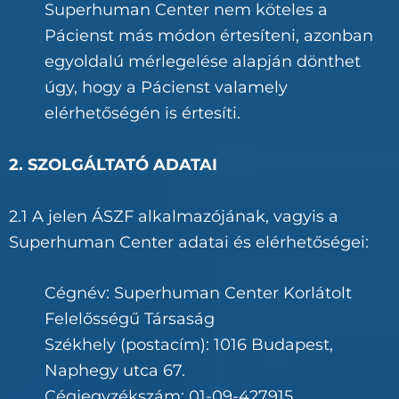
Superhuman Center nem köteles a
Pácienst más módon értesíteni, azonban
egyoldalú mérlegelése alapján dönthet
úgy, hogy a Pácienst valamely
elérhetőségén is értesíti.
2. SZOLGÁLTATÓ ADATAI
2.1 A jelen ÁSZF alkalmazójának, vagyis a
Superhuman Center adatai és elérhetőségei:
Cégnév: Superhuman Center Korlátolt
Felelősségű Társaság
Székhely (postacím): 1016 Budapest,
Naphegy utca 67.
Cégjegyzékszám: 01-09-427915