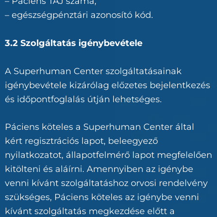
– Páciens TAJ száma,
– egészségpénztári azonosító kód.
3.2 Szolgáltatás igénybevétele
A Superhuman Center szolgáltatásainak
igénybevétele kizárólag előzetes bejelentkezés
és időpontfoglalás útján lehetséges.
Páciens köteles a Superhuman Center által
kért regisztrációs lapot, beleegyező
nyilatkozatot, állapotfelmérő lapot megfelelően
kitölteni és aláírni. Amennyiben az igénybe
venni kívánt szolgáltatáshoz orvosi rendelvény
szükséges, Páciens köteles az igénybe venni
kívánt szolgáltatás megkezdése előtt a