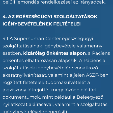
belüli lemondás rendelkezései az irányadóak.
4. AZ EGÉSZSÉGÜGYI SZOLGÁLTATÁSOK
IGÉNYBEVÉTELÉNEK FELTÉTELEI
4.1 A Superhuman Center egészségügyi
szolgáltatásainak igénybevétele valamennyi
esetben,
kizárólag önkéntes alapon
, a Páciens
önkéntes elhatározásán alapszik. A Páciens a
szolgáltatások igénybevételére vonatkozó
akaratnyilvánítását, valamint a jelen ÁSZF-ben
rögzített feltételek tudomásulvételét a
jogviszony létrejöttét megelőzően elé tárt
dokumentumok, mint például a Beleegyező
nyilatkozat aláírásával, valamint a szolgáltatás
igénybevételével megerősíti.