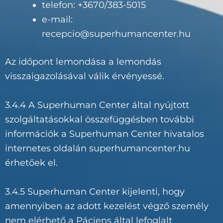
telefon: +3670/383-5015
e-mail:
recepcio@superhumancenter.hu
Az időpont lemondása a lemondás
visszaigazolásával válik érvényessé.
3.4.4 A Superhuman Center által nyújtott
szolgáltatásokkal összefüggésben további
információk a Superhuman Center hivatalos
internetes oldalán superhumancenter.hu
érhetőek el.
3.4.5 Superhuman Center kijelenti, hogy
amennyiben az adott kezelést végző személy
nem elérhető a Páciens által lefoglalt