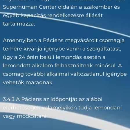
Superhuman Center oldalán a szakember és
egyéb kapacitás rendelkezésre állását
tartalmazza.
Amennyiben a Páciens megvásárolt csomagja
terhére kívánja igénybe venni a szolgáltatást,
úgy a 24 órán belüli lemondás esetén a
lemondott alkalom felhasználtnak minősül. A
csomag további alkalmai változatlanul igénybe
vehetők maradnak.
3.4.3 A Páciens az időpontját az alábbi
elérhetőségek valamelyikén tudja lemondani
vagy módosítani: