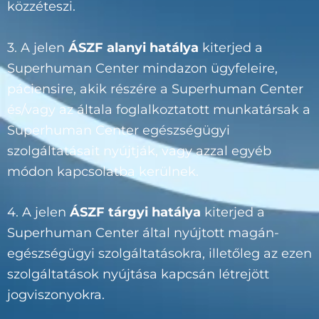
közzéteszi.
3. A jelen
ÁSZF alanyi hatálya
kiterjed a
Superhuman Center mindazon ügyfeleire,
páciensire, akik részére a Superhuman Center
és/vagy az általa foglalkoztatott munkatársak a
Superhuman Center egészségügyi
szolgáltatásait nyújtják, vagy azzal egyéb
módon kapcsolatba kerülnek.
4. A jelen
ÁSZF tárgyi hatálya
kiterjed a
Superhuman Center által nyújtott magán-
egészségügyi szolgáltatásokra, illetőleg az ezen
szolgáltatások nyújtása kapcsán létrejött
jogviszonyokra.