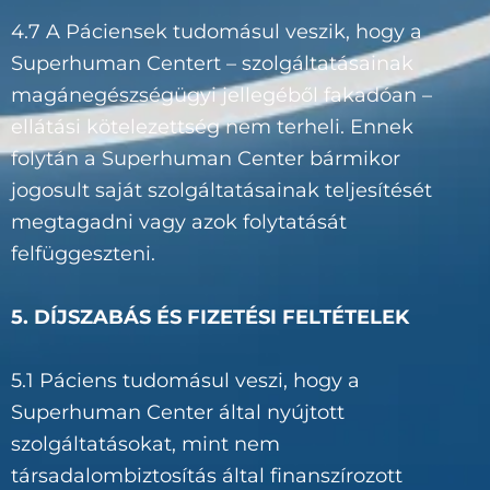
4.7 A Páciensek tudomásul veszik, hogy a
Superhuman Centert – szolgáltatásainak
magánegészségügyi jellegéből fakadóan –
ellátási kötelezettség nem terheli. Ennek
folytán a Superhuman Center bármikor
jogosult saját szolgáltatásainak teljesítését
megtagadni vagy azok folytatását
felfüggeszteni.
5. DÍJSZABÁS ÉS FIZETÉSI FELTÉTELEK
5.1 Páciens tudomásul veszi, hogy a
Superhuman Center által nyújtott
szolgáltatásokat, mint nem
társadalombiztosítás által finanszírozott