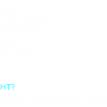
gulat,
 beesel az ágyba,
giád önmagadra.
amikor a
próbál, hanem van
HHT?
peroxia terápia) során a szervezet vált
t kap. Ez kontrollált környezetben sti