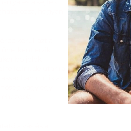
súlya és a sejtek
ghatározza, hogyan
rbe kerül, azt a
tünetként érzik
akoribb jelek
felkelni, délutánra
 lassabban múlik az
minőség vagy egy
 nehezebb
tető alvás és a