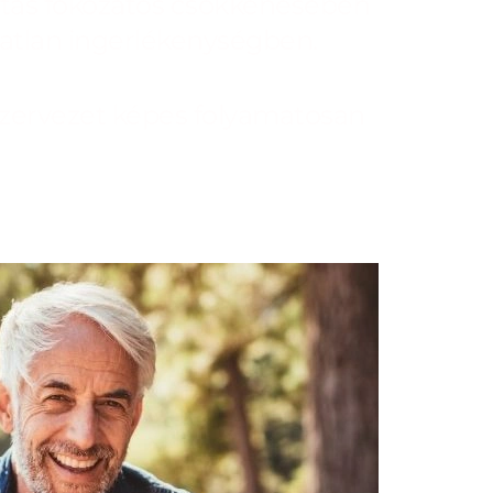
litás fokozatos csökkenésében
katlan ingerlékenységben.
 szervezet képes folyamatosan