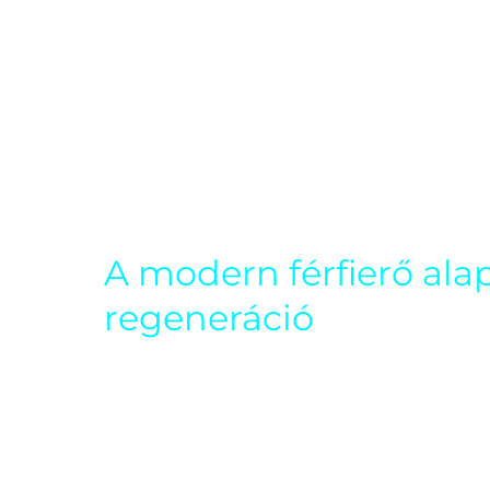
A gyakorlatban ez sokszor nem
jelentkezik: reggeli kimerült
A valódi erő a hosszú távú áll
magas szinten teljesíteni, mik
A modern férfierő alap
regeneráció
A számtalan feladat között laví
sem vesszük, mennyire háttérb
regeneráció. Pedig a szervez
folyamatos terhelésre lett ter