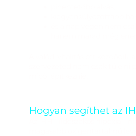
pihentetőbb alvás,
kiegyensúlyozottabb han
és a nap végén nem csak
hanem marad még ener
A valódi vitalitás ott kezdődik, 
szervezeted nem csak túlélni 
miből építkeznie.
Hogyan segíthet az I
Az IHHT (időszakos hipoxia – hi
magasabb oxigéntartalmú levegő