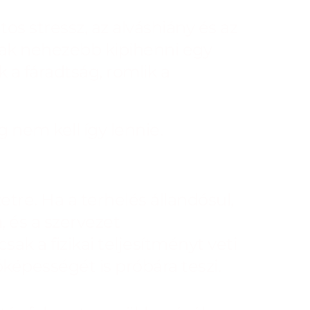
os stressz, az alváshiány és az
csak nehezebb kipihenni egy
 a fáradtság, romlik a
 nem kell így lennie.
etre. Ha a terhelés állandósul,
 és a szervezet
ak a fizikai teljesítményt veti
képességét is próbára teszi.