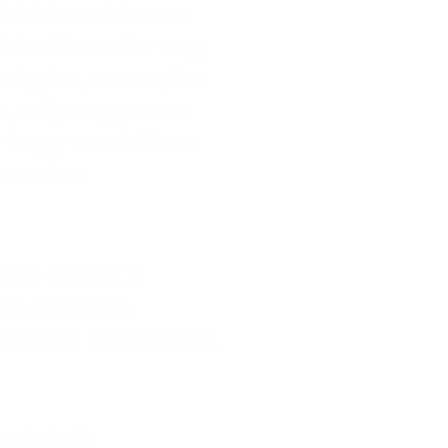
ködés ezért nem
ek határozzák meg,
 végére, mennyire
, milyen gyorsan
y hogy mentálisan
hon és a
tni ezeket a
 látványosan
olgokban mutatkozik
entráció,