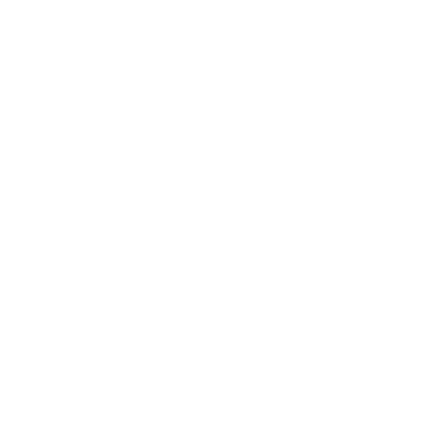
pihenés, az idegrendszer egyen
oxigénellátása alapvetően me
működünk a hétköznapokban.
Ha a regeneráció tartósan hátté
legtöbben nem egyetlen erős 
meg. Inkább apró, de egyre gy
jelennek meg: nehezebb reggel 
teljesen elfogy a koncentráció,
izomfeszülés, romlik az alvás
stresszesebb nap után sokkal
visszatölteni.
A sejtek oxigénellátása, a pihen