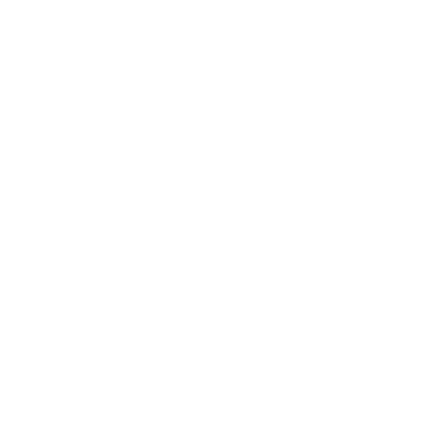
nyugodtabb idegrendszeri mű
csupán biológiai fogalmak. Ez
mennyi energiád marad a nap
tudsz fókuszálni munka közben
regenerálódsz sport után, vag
mennyire tudsz jelen lenni ott
mindennapokban.
Ha elkezded tudatosan támoga
folyamatokat, fokozatosan, de
javulhat. A változás az apró d
meg:
tisztább fej és jobb konc