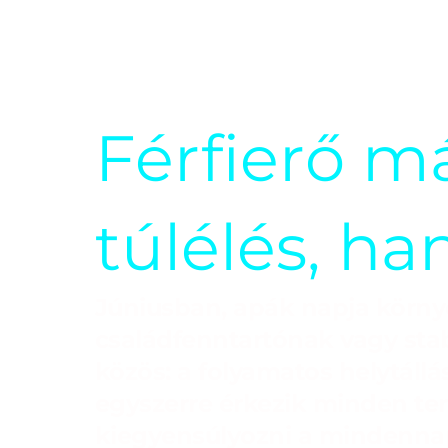
Férfierő m
túlélés, h
Júniusban, apák napja környé
családfenntartónak vagy sta
közös: a folyamatos helytállá
egyszerre érkezik minden te
kiegyensúlyozni a mindenna