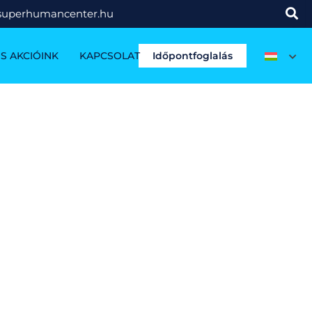
superhumancenter.hu
S AKCIÓINK
KAPCSOLAT
Időpontfoglalás