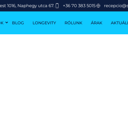
st 1016, Naphegy utca 67.
+36 70 383 5015
recepcio@
OK
BLOG
LONGEVITY
RÓLUNK
ÁRAK
AKTUÁLI