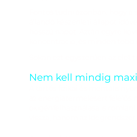
Fontos tudni azonban, hogy a sz
állandó készenléti állapot idő
hosszú napot. Aztán egyre kevé
koncentráció, és minden több 
Sokan ezt egyszerűen az élet te
Nem kell mindig ma
A tartós fizikai és mentális nyo
az energiatermelésért felelős
oxigénfelhasználása is romlani 
vissza, hanem az idegrendszer