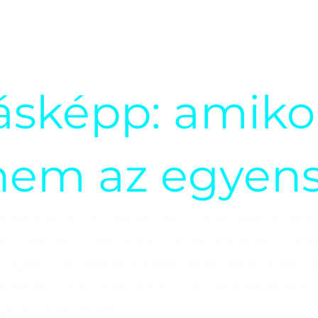
ásképp: amiko
anem az egyens
kén sok szó esik arról, mit jelent m
bil támasznak lenni. A különböző sz
s igénybe veszi az embert, és a mentá
rületről. Vannak azonban módszerek,
pok hullámait.