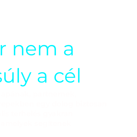
r nem a
úly a cél
a apának, partnernek,
erepekben egy dolog biztosan
lis terhelés gyakran
 amelyek segítenek