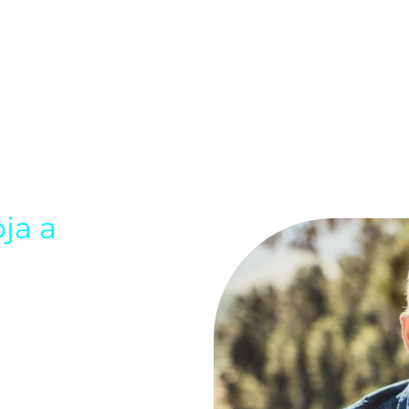
 egyetlen éles tünetben, hanem a vita
ségben, ingadozó motivációban vagy szo
óképességben rejlik. A kiegyensúlyozott
özben megőrzi belső tartalékait.
ja a
rozva sokszor észre
e szorul a
etünk nem
vezve. A megfelelő