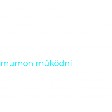
ervezet kapacitása is véges. A folyamat
vel egyre inkább nyomot hagy. Először 
sbé pihentető az alvás, lassabban múlik
energiát igényel, mint korábban.
rmészetes velejárójának tekintik. Pedig
ximumon működni
más sejtszinten is hatással van a szervez
 mitokondriumok hatékonysága csökken,
kezd. Ez a belső egyensúlyvesztés nemcs
 és a hormonális rendszer alkalmazkodó