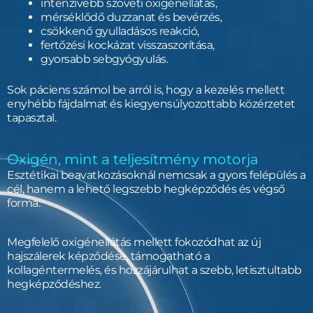
intenzívebb szöveti oxigénellátás,
mérséklődő duzzanat és bevérzés,
csökkenő gyulladásos reakció,
fertőzési kockázat visszaszorítása,
gyorsabb sebgyógyulás.
Sok páciens számol be arról is, hogy a kezelés mellett
enyhébb fájdalmat és kiegyensúlyozottabb közérzetet
tapasztal.
Oxigén, mint a teljesítmény motorja
Esztétikai beavatkozásoknál nemcsak a gyors felépülés a
cél, hanem a lehető legszebb hegképződés és végső
forma.
Megfelelő oxigénellátás mellett fokozódhat az új
hajszálerek képződése, támogatható a
kollagéntermelés, és hozzájárulhat a szebb, letisztultabb
hegképződéshez.