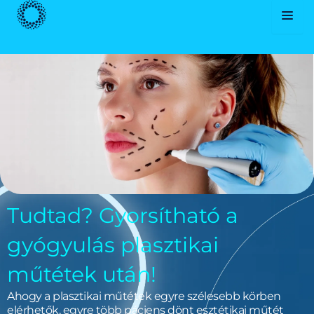
Skip
to
content
Tudtad? Gyorsítható a
gyógyulás plasztikai
műtétek után!
Ahogy a plasztikai műtétek egyre szélesebb körben
elérhetők, egyre több páciens dönt esztétikai műtét