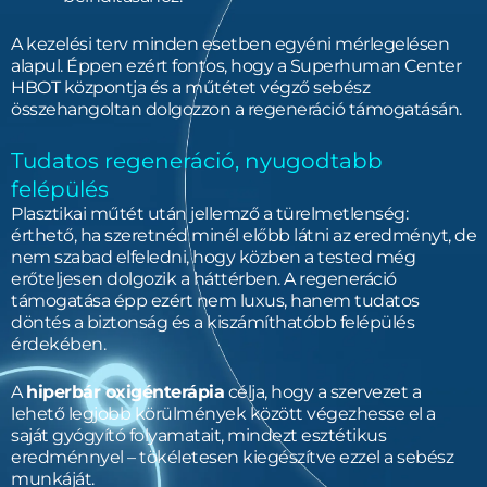
A kezelési terv minden esetben egyéni mérlegelésen
alapul. Éppen ezért fontos, hogy a Superhuman Center
HBOT központja és a műtétet végző sebész
összehangoltan dolgozzon a regeneráció támogatásán.
Tudatos regeneráció, nyugodtabb
felépülés
Plasztikai műtét után jellemző a türelmetlenség:
érthető, ha szeretnéd minél előbb látni az eredményt, de
nem szabad elfeledni, hogy közben a tested még
erőteljesen dolgozik a háttérben. A regeneráció
támogatása épp ezért nem luxus, hanem tudatos
döntés a biztonság és a kiszámíthatóbb felépülés
érdekében.
A
hiperbár oxigénterápia
célja, hogy a szervezet a
lehető legjobb körülmények között végezhesse el a
saját gyógyító folyamatait, mindezt esztétikus
eredménnyel – tökéletesen kiegészítve ezzel a sebész
munkáját.