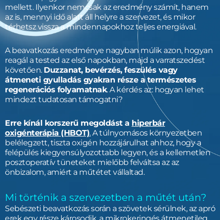
mellett. Ilyenkor nemcsak az eredmény számít, hanem
az is, mennyi idő alatt áll helyre a szervezet, és mikor
térhetsz vissza a mindennapokhoz teljes energiával.
A beavatkozás eredménye nagyban múlik azon, hogyan
reagál a tested az első napokban, majd a varratszedést
követően.
Duzzanat, bevérzés, feszülés vagy
átmeneti gyulladás gyakran része a természetes
regenerációs folyamatnak
. A kérdés az: hogyan lehet
mindezt tudatosan támogatni?
Erre kínál korszerű megoldást a
hiperbár
oxigénterápia (HBOT)
.
A túlnyomásos környezetben
belélegzett, tiszta oxigén hozzájárulhat ahhoz, hogy a
felépülés kiegyensúlyozottabb legyen, és a kellemetlen
posztoperatív tüneteket mielőbb felváltsa az az
önbizalom, amiért a műtétet vállaltad.
Mi történik a szervezetben a műtét után?
Sebészeti beavatkozás során a szövetek sérülnek, az apró
erek egy része károsodik, a mikrokeringés átmenetileg