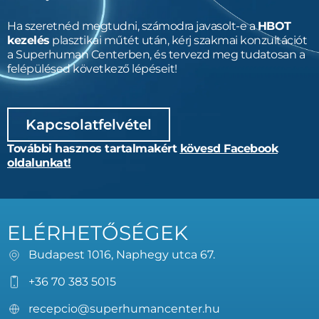
Ha szeretnéd megtudni, számodra javasolt-e a
HBOT
kezelés
plasztikai műtét után, kérj szakmai konzultációt
a Superhuman Centerben, és tervezd meg tudatosan a
felépülésed következő lépéseit!
Kapcsolatfelvétel
További hasznos tartalmakért
kövesd Facebook
oldalunkat!
ELÉRHETŐSÉGEK
Budapest 1016, Naphegy utca 67.
+36 70 383 5015
recepcio@superhumancenter.hu