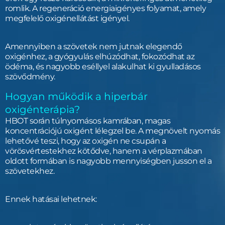
romlik. A regeneráció energiaigényes folyamat, amely
megfelelő oxigénellátást igényel.
Amennyiben a szövetek nem jutnak elegendő
oxigénhez, a gyógyulás elhúzódhat, fokozódhat az
ödéma, és nagyobb eséllyel alakulhat ki gyulladásos
szövődmény.
Hogyan működik a hiperbár
oxigénterápia?
HBOT során túlnyomásos kamrában, magas
koncentrációjú oxigént lélegzel be. A megnövelt nyomás
lehetővé teszi, hogy az oxigén ne csupán a
vörösvértestekhez kötődve, hanem a vérplazmában
oldott formában is nagyobb mennyiségben jusson el a
szövetekhez.
Ennek hatásai lehetnek: