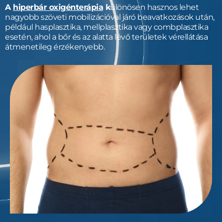
A
hiperbár oxigénterápia
k
ülönösen hasznos lehet
nagyobb szöveti mobilizációval járó beavatkozások után,
például hasplasztika, mellplasztika vagy combplasztika
esetén, ahol a bőr és az alatta lévő területek vérellátása
átmenetileg érzékenyebb.