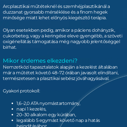
Arcplasztikai műtéteknél és szemhéjplasztikánál a
duzzanat gyorsabb mérséklése és a finom hegek
minősége miatt lehet előnyös kiegészítő terápia.
Olyan esetekben pedig, amikor a páciens dohányzik,
cukorbeteg, vagy a keringése eleve gyengébb, a szöveti
oxigénellátás támogatása még nagyobb jelentőséggel
bírhat.
Mikor érdemes elkezdeni?
Nemzetközi tapasztalatok alapján a kezelést általában
már a műtétet követő 48–72 órában javasolt elindítani,
természetesen a plasztikai sebész jóváhagyásával.
Gyakori protokoll:
1,6–2,0 ATA nyomástartomány,
napi 1 kezelés,
20–30 alkalom egy kúrában,
legalább 5 egymást követő nap a hatás
beindításához.