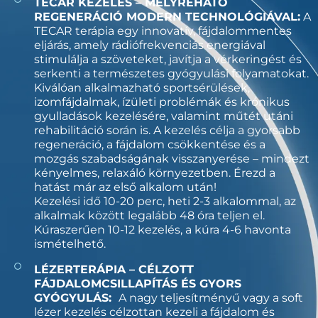
TECAR KEZELÉS – MÉLYREHATÓ
REGENERÁCIÓ MODERN TECHNOLÓGIÁVAL:
A
TECAR terápia egy innovatív, fájdalommentes
eljárás, amely rádiófrekvenciás energiával
stimulálja a szöveteket, javítja a vérkeringést és
serkenti a természetes gyógyulási folyamatokat.
Kiválóan alkalmazható sportsérülések,
izomfájdalmak, ízületi problémák és krónikus
gyulladások kezelésére, valamint műtét utáni
rehabilitáció során is. A kezelés célja a gyorsabb
regeneráció, a fájdalom csökkentése és a
mozgás szabadságának visszanyerése – mindezt
kényelmes, relaxáló környezetben. Érezd a
hatást már az első alkalom után!
Kezelési idő 10-20 perc, heti 2-3 alkalommal, az
alkalmak között legalább 48 óra teljen el.
Kúraszerűen 10-12 kezelés, a kúra 4-6 havonta
ismételhető.
LÉZERTERÁPIA – CÉLZOTT
FÁJDALOMCSILLAPÍTÁS ÉS GYORS
GYÓGYULÁS:
A nagy teljesítményű vagy a soft
lézer kezelés célzottan kezeli a fájdalom és