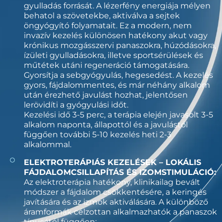
gyulladás forrását. A lézerfény energiája mélyen
behatol a szövetekbe, aktiválva a sejtek
öngyógyító folyamatait. Ez a modern, nem
invazív kezelés különösen hatékony akut vagy
krónikus mozgásszervi panaszokra, húzódásokra,
ízületi gyulladásokra, illetve sportsérülések és
műtétek utáni regeneráció támogatására.
Gyorsítja a sebgyógyulás, hegesedést. A kezelés
gyors, fájdalommentes, és már néhány alkalom
után érezhető javulást hozhat, jelentősen
lerövidíti a gyógyulási időt.
Kezelési idő 3-5 perc, a terápia elején javasolt 3-5
alkalom naponta, állapottól és a javulástól
függően további 5-10 kezelés heti 2-3
alkalommal.
ELEKTROTERÁPIÁS KEZELÉSEK – LOKÁLIS
FÁJDALOMCSILLAPÍTÁS ÉS IZOMSTIMULÁCIÓ:
Az elektroterápia hatékony, klinikailag bevált
módszer a fájdalom csökkentésére, a keringés
javítására és az izmok aktiválására. A különböző
áramformák célzottan alkalmazhatók a panaszok
típusától függően: