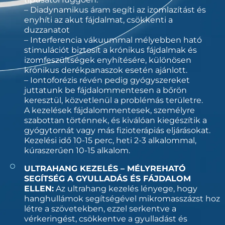
– Diadynamikus áram segíti az izomlazítást és
enyhíti az akut fájdalmat, csökkenti a
duzzanatot
– Interferencia vákuummal mélyebben ható
stimulációt biztosít a krónikus fájdalmak és
izomfeszültségek enyhítésére, különösen
krónikus derékpanaszok esetén ajánlott.
– Iontoforézis révén pedig gyógyszereket
juttatunk be fájdalommentesen a bőrön
keresztül, közvetlenül a problémás területre.
A kezelések fájdalommentesek, személyre
szabottan történnek, és kiválóan kiegészítik a
gyógytornát vagy más fizioterápiás eljárásokat.
Kezelési idő 10-15 perc, heti 2-3 alkalommal,
kúraszerűen 10-15 alkalom.
ULTRAHANG KEZELÉS – MÉLYREHATÓ
SEGÍTSÉG A GYULLADÁS ÉS FÁJDALOM
ELLEN:
Az ultrahang kezelés lényege, hogy
hanghullámok segítségével mikromasszázst hoz
létre a szövetekben, ezzel serkentve a
vérkeringést, csökkentve a gyulladást és