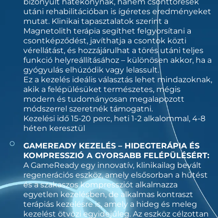
bizonyult hatékonynak, hanem csonttörések
utáni rehabilitációban is ígéretes eredményeket
mutat. Klinikai tapasztalatok szerint a
Magnetolith terápia segíthet felgyorsítani a
csontképződést, javíthatja a csontok közti
vérellátást, és hozzájárulhat a törés utáni teljes
funkció helyreállításához – különösen akkor, ha a
gyógyulás elhúzódik vagy lelassult.
Ez a kezelés ideális választás lehet mindazoknak,
akik a felépülésüket természetes, mégis
modern és tudományosan megalapozott
módszerrel szeretnék támogatni.
Kezelési idő 15-20 perc, heti 1-2 alkalommal, 4-8
héten keresztül
GAMEREADY KEZELÉS – HIDEGTERÁPIA ÉS
KOMPRESSZIÓ A GYORSABB FELÉPÜLÉSÉRT:
A GameReady egy innovatív, klinikailag bevált
regenerációs eszköz, amely elsősorban a hűtést
és a szakaszos kompressziót alkalmazza
egyetlen kezelésben, de alkalmas kontraszt
terápiás kezelésre is, amely a hideg és meleg
kezelést ötvözi egyidejűleg. Az eszköz célzottan