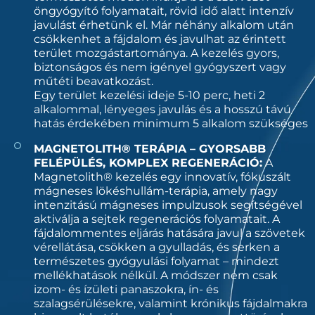
öngyógyító folyamatait, rövid idő alatt intenzív
javulást érhetünk el. Már néhány alkalom után
csökkenhet a fájdalom és javulhat az érintett
terület mozgástartománya. A kezelés gyors,
biztonságos és nem igényel gyógyszert vagy
műtéti beavatkozást.
Egy terület kezelési ideje 5-10 perc, heti 2
alkalommal, lényeges javulás és a hosszú távú
hatás érdekében minimum 5 alkalom szükséges
MAGNETOLITH® TERÁPIA – GYORSABB
FELÉPÜLÉS, KOMPLEX REGENERÁCIÓ:
A
Magnetolith® kezelés egy innovatív, fókuszált
mágneses lökéshullám-terápia, amely nagy
intenzitású mágneses impulzusok segítségével
aktiválja a sejtek regenerációs folyamatait. A
fájdalommentes eljárás hatására javul a szövetek
vérellátása, csökken a gyulladás, és serken a
természetes gyógyulási folyamat – mindezt
mellékhatások nélkül. A módszer nem csak
izom- és ízületi panaszokra, ín- és
szalagsérülésekre, valamint krónikus fájdalmakra