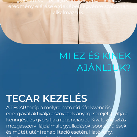
gyakran kombináljuk, és a legoptimálisabb
eredmény elérése érdekében egyénre szabottan
alkalmazzuk.
MI EZ ÉS KINEK
AJÁNLJUK?
TECAR KEZELÉS
A TECAR terápia mélyre ható rádiófrekvenciás
energiával aktiválja a szövetek anyagcseréjét, javítja a
keringést és gyorsítja a regenerációt. Kiváló választás
mozgásszervi fájdalmak, gyulladások, sportsérülések
és műtét utáni rehabilitáció esetén. Hatékony,