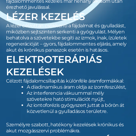
fájdalommentes kezelés már néhány alkalom után
érezhető javulással.
LÉZER KEZELÉS
A lézer célzottan csökkenti a fájdalmat és gyulladást,
miközben sejtszinten serkenti a gyógyulást. Mélyen
behatolva a szövetekbe segíti az izmok, ínak, ízületek
regenerációját – gyors, fájdalommentes eljárás, amely
akut és krónikus panaszok esetén is hatásos.
ELEKTROTERÁPIÁS
KEZELÉSEK
Célzott fájdalomcsillapítás különféle áramformákkal:
A diadinamikus áram oldja az izomfeszülést,
Az interferencia vákuummal mély
szövetekre ható stimulációt nyújt,
Az iontoforézis gyógyszert juttat a bőrön át
közvetlenül a gyulladásos területre.
Személyre szabott, hatékony kezelések krónikus és
akut mozgásszervi problémákra.