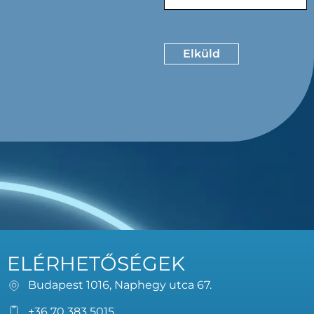
ELÉRHETŐSÉGEK
Budapest 1016, Naphegy utca 67.
+36 70 383 5015