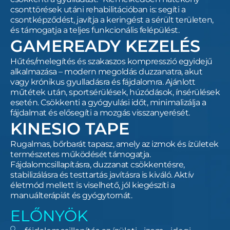
csonttörések utáni rehabilitációban is: segíti a
csontképződést, javítja a keringést a sérült területen,
és támogatja a teljes funkcionális felépülést.
GAMEREADY KEZELÉS
Hűtés/melegítés és szakaszos kompresszió egyidejű
alkalmazása – modern megoldás duzzanatra, akut
vagy krónikus gyulladásra és fájdalomra. Ajánlott
műtétek után, sportsérülések, húzódások, ínsérülések
esetén. Csökkenti a gyógyulási időt, minimalizálja a
fájdalmat és elősegíti a mozgás visszanyerését.
KINESIO TAPE
Rugalmas, bőrbarát tapasz, amely az izmok és ízületek
természetes működését támogatja.
Fájdalomcsillapításra, duzzanat csökkentésre,
stabilizálásra és testtartás javításra is kiváló. Aktív
életmód mellett is viselhető, jól kiegészíti a
manuálterápiát és gyógytornát.
ELŐNYÖK