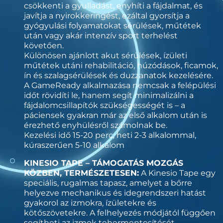
csökkenti a gyulladást, enyhíti a fájdalmat, és
javítja a nyirokkeringést, ezáltal gyorsítja a
gyógyulási folyamatokat sérülések, műtétek
után vagy akár intenzív sport terhelést
követően.
Különösen ajánlott akut sérülések, ízületi
műtétek utáni rehabilitáció, húzódások, ficamok,
ín és szalagsérülések és duzzanatok kezelésére.
A GameReady alkalmazása nemcsak a felépülési
időt rövidíti le, hanem segít minimalizálni a
fájdalomcsillapítók szükségességét is – a
páciensek gyakran már az első alkalom után is
érezhető enyhülésről számolnak be.
Kezelési idő 15-20 perc, heti 2-3 alkalommal,
kúraszerűen 5-10 alkalom
KINESIO TAPE – TÁMOGATÁS MOZGÁS
KÖZBEN, TERMÉSZETESEN:
A Kinesio Tape egy
speciális, rugalmas tapasz, amelyet a bőrre
helyezve mechanikus és idegrendszeri hatást
gyakorol az izmokra, ízületekre és
kötőszövetekre. A felhelyezés módjától függően
segítheti az izmok tehermentesítését,