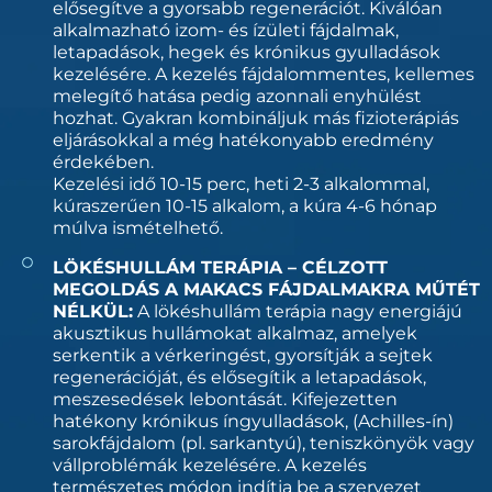
elősegítve a gyorsabb regenerációt. Kiválóan
alkalmazható izom- és ízületi fájdalmak,
letapadások, hegek és krónikus gyulladások
kezelésére. A kezelés fájdalommentes, kellemes
melegítő hatása pedig azonnali enyhülést
hozhat. Gyakran kombináljuk más fizioterápiás
eljárásokkal a még hatékonyabb eredmény
érdekében.
Kezelési idő 10-15 perc, heti 2-3 alkalommal,
kúraszerűen 10-15 alkalom, a kúra 4-6 hónap
múlva ismételhető.
LÖKÉSHULLÁM TERÁPIA – CÉLZOTT
MEGOLDÁS A MAKACS FÁJDALMAKRA MŰTÉT
NÉLKÜL:
A lökéshullám terápia nagy energiájú
akusztikus hullámokat alkalmaz, amelyek
serkentik a vérkeringést, gyorsítják a sejtek
regenerációját, és elősegítik a letapadások,
meszesedések lebontását. Kifejezetten
hatékony krónikus íngyulladások, (Achilles-ín)
sarokfájdalom (pl. sarkantyú), teniszkönyök vagy
vállproblémák kezelésére. A kezelés
természetes módon indítja be a szervezet