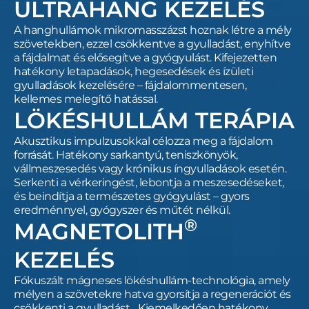
ULTRAHANG KEZELÉS
A hanghullámok mikromasszázst hoznak létre a mély
szövetekben, ezzel csökkentve a gyulladást, enyhítve
a fájdalmat és elősegítve a gyógyulást. Kifejezetten
hatékony letapadások, hegesedések és ízületi
gyulladások kezelésére – fájdalommentesen,
kellemes melegítő hatással.
LÖKÉSHULLÁM TERÁPIA
Akusztikus impulzusokkal célozza meg a fájdalom
forrását. Hatékony sarkantyú, teniszkönyök,
vállmeszesedés vagy krónikus íngyulladások esetén.
Serkenti a vérkeringést, lebontja a meszesedéseket,
és beindítja a természetes gyógyulást – gyors
eredménnyel, gyógyszer és műtét nélkül.
®
MAGNETOLITH
KEZELÉS
Fókuszált mágneses lökéshullám-technológia, amely
mélyen a szövetekre hatva gyorsítja a regenerációt és
csökkenti a gyulladást. Kiemelkedően hatékony