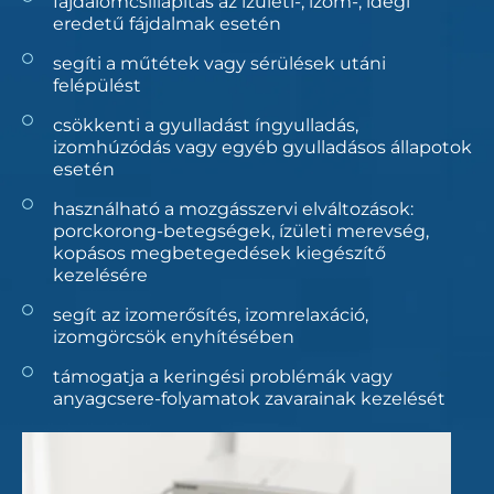
fájdalomcsillapítás az ízületi-, izom-, idegi
eredetű fájdalmak esetén
segíti a műtétek vagy sérülések utáni
felépülést
csökkenti a gyulladást íngyulladás,
izomhúzódás vagy egyéb gyulladásos állapotok
esetén
használható a mozgásszervi elváltozások:
porckorong-betegségek, ízületi merevség,
kopásos megbetegedések kiegészítő
kezelésére
segít az izomerősítés, izomrelaxáció,
izomgörcsök enyhítésében
támogatja a keringési problémák vagy
anyagcsere-folyamatok zavarainak kezelését