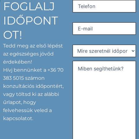
FOGLALJ
Phone
(Kötelező)
IDŐPONT
Email
(Kötelező)
OT!
Tedd meg az első lépést
Mire
az egészséges jövőd
szeretnél
érdekében!
időpontot
kérni?
Hívj bennünket a +36 70
Comments
(Kötelező)
(Kötelező)
383 5015 számon
konzultációs időpontért,
vagy töltsd ki az alábbi
űrlapot, hogy
felvehessük veled a
kapcsolatot.