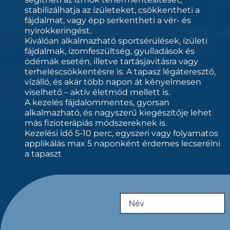
stabilizálhatja az ízületeket, csökkentheti a
fájdalmat, vagy épp serkentheti a vér- és
nyirokkeringést.
Kiválóan alkalmazható sportsérülések, ízületi
fájdalmak, izomfeszültség, gyulladások és
ödémák esetén, illetve tartásjavításra vagy
terheléscsökkentésre is. A tapasz légáteresztő,
vízálló, és akár több napon át kényelmesen
viselhető – aktív életmód mellett is.
A kezelés fájdalommentes, gyorsan
alkalmazható, és nagyszerű kiegészítője lehet
más fizioterápiás módszereknek is.
Kezelési idő 5-10 perc, egyszeri vagy folyamatos
applikálás max 5 naponként érdemes lecserélni
a tapaszt
Vezetéknév
Name
(Kötelező)