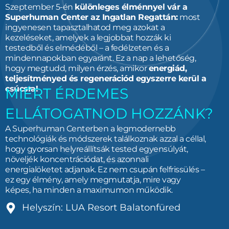
Szeptember 5-én
különleges élménnyel vár a
Superhuman Center az Ingatlan Regattán:
most
ingyenesen tapasztalhatod meg azokat a
kezeléseket, amelyek a legjobbat hozzák ki
testedből és elmédéből – a fedélzeten és a
mindennapokban egyaránt. Ez a nap a lehetőség,
hogy megtudd, milyen érzés, amikor
energiád,
teljesítményed és regenerációd egyszerre kerül a
csúcsra!
MIÉRT ÉRDEMES
ELLÁTOGATNOD HOZZÁNK?
A Superhuman Centerben a legmodernebb
technológiák és módszerek találkoznak azzal a céllal,
hogy gyorsan helyreállítsák tested egyensúlyát,
növeljék koncentrációdat, és azonnali
energialöketet adjanak. Ez nem csupán felfrissülés –
ez egy élmény, amely megmutatja, mire vagy
képes, ha minden a maximumon működik.
Helyszín: LUA Resort Balatonfüred