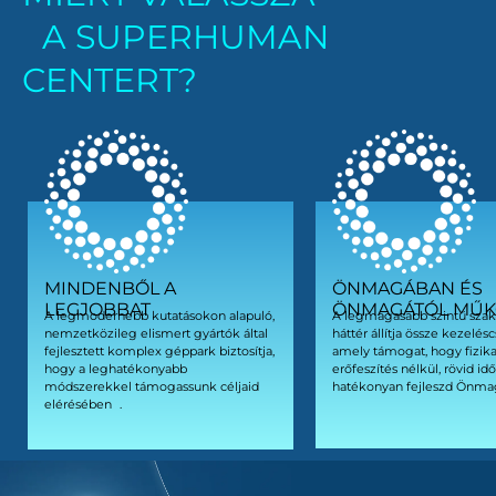
A SUPERHUMAN
CENTERT?
MINDENBŐL A
ÖNMAGÁBAN ÉS
LEGJOBBAT
ÖNMAGÁTÓL MŰK
A legmodernebb kutatásokon alapuló,
A legmagasabb szintű szak
nemzetközileg elismert gyártók által
háttér állítja össze kezelé
fejlesztett komplex géppark biztosítja,
amely támogat, hogy fizika
hogy a leghatékonyabb
erőfeszítés nélkül, rövid idő
módszerekkel támogassunk céljaid
hatékonyan fejleszd Önma
elérésében .