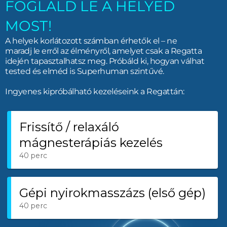
FOGLALD LE A HELYED
MOST!
A helyek korlátozott számban érhetők el – ne
maradj le erről az élményről, amelyet csak a Regatta
idején tapasztalhatsz meg. Próbáld ki, hogyan válhat
tested és elméd is Superhuman szintűvé.
Ingyenes kipróbálható kezeléseink a Regattán: