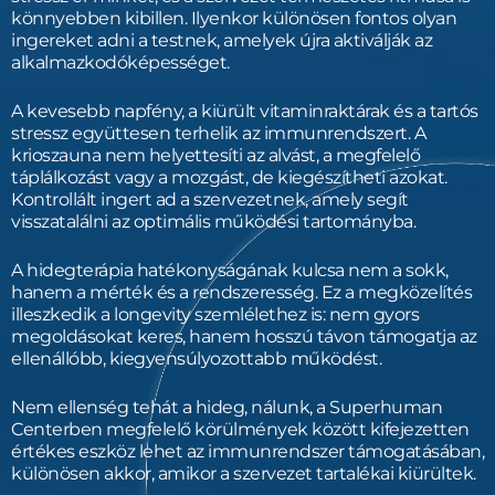
könnyebben kibillen. Ilyenkor különösen fontos olyan
ingereket adni a testnek, amelyek újra aktiválják az
alkalmazkodóképességet.
A kevesebb napfény, a kiürült vitaminraktárak és a tartós
stressz együttesen terhelik az immunrendszert. A
krioszauna nem helyettesíti az alvást, a megfelelő
táplálkozást vagy a mozgást, de kiegészítheti azokat.
Kontrollált ingert ad a szervezetnek, amely segít
visszatalálni az optimális működési tartományba.
A hidegterápia hatékonyságának kulcsa nem a sokk,
hanem a mérték és a rendszeresség. Ez a megközelítés
illeszkedik a longevity szemlélethez is: nem gyors
megoldásokat keres, hanem hosszú távon támogatja az
ellenállóbb, kiegyensúlyozottabb működést.
Nem ellenség tehát a hideg, nálunk, a Superhuman
Centerben megfelelő körülmények között kifejezetten
értékes eszköz lehet az immunrendszer támogatásában,
különösen akkor, amikor a szervezet tartalékai kiürültek.