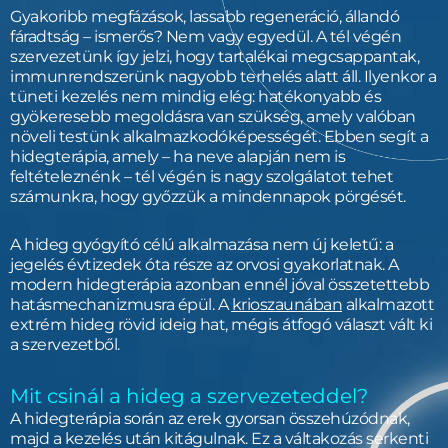
Gyakoribb megfázások, lassabb regeneráció, állandó
fáradtság – ismerős? Nem vagy egyedül. A tél végén
szervezetünk így jelzi, hogy tartalékai megcsappantak,
immunrendszerünk nagyobb terhelés alatt áll. Ilyenkor a
tüneti kezelés nem mindig elég: hatékonyabb és
gyökeresebb megoldásra van szükség, amely valóban
növeli testünk alkalmazkodóképességét. Ebben segít a
hidegterápia, amely – ha neve alapján nem is
feltételeznénk – tél végén is nagy szolgálatot tehet
számunkra, hogy győzzük a mindennapok pörgését.
A hideg gyógyító célú alkalmazása nem új keletű: a
jegelés évtizedek óta része az orvosi gyakorlatnak. A
modern hidegterápia azonban ennél jóval összetettebb
hatásmechanizmusra épül. A
krioszaunában
alkalmazott
extrém hideg rövid ideig hat, mégis átfogó választ vált ki
a szervezetből.
Mit csinál a hideg a szervezeteddel?
A hidegterápia során az erek gyorsan összehúzódnak,
majd a kezelés után kitágulnak. Ez a váltakozás serkenti