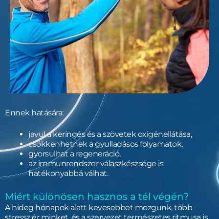
Ennek hatására:
javul a keringés és a szövetek oxigénellátása,
csökkenhetnek a gyulladásos folyamatok,
gyorsulhat a regeneráció,
az immunrendszer válaszkészsége is
hatékonyabbá válhat.
Miért különösen hasznos a tél végén?
A hideg hónapok alatt kevesebbet mozgunk, több
stressz ér minket, és a szervezet természetes ritmusa is