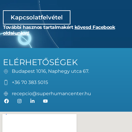
Kapcsolatfelvétel
További hasznos tartalmakért
kövesd Facebook
oldalunkat!
ELÉRHETŐSÉGEK
Budapest 1016, Naphegy utca 67.
+36 70 383 5015
recepcio@superhumancenter.hu
F
I
L
Y
a
n
i
o
c
s
n
u
e
t
k
t
b
a
e
u
o
g
d
b
o
r
i
e