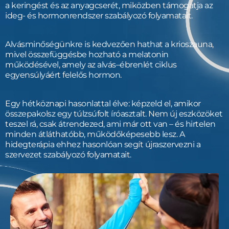
a keringést és az anyagcserét, miközben támogatja az
ideg- és hormonrendszer szabályozó folyamatait.
Alvásminőségünkre is kedvezően hathat a krioszauna,
mivel összefüggésbe hozható a melatonin
működésével, amely az alvás–ébrenlét ciklus
egyensúlyáért felelős hormon.
Egy hétköznapi hasonlattal élve: képzeld el, amikor
összepakolsz egy túlzsúfolt íróasztalt. Nem új eszközöket
teszel rá, csak átrendezed, ami már ott van – és hirtelen
minden átláthatóbb, működőképesebb lesz. A
hidegterápia ehhez hasonlóan segít újraszervezni a
szervezet szabályozó folyamatait.