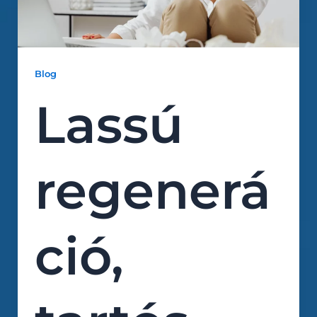
Blog
Lassú
regenerá
ció,