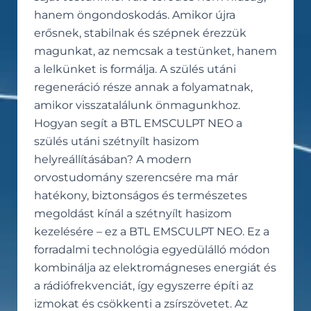
hanem öngondoskodás. Amikor újra
erősnek, stabilnak és szépnek érezzük
magunkat, az nemcsak a testünket, hanem
a lelkünket is formálja. A szülés utáni
regeneráció része annak a folyamatnak,
amikor visszatalálunk önmagunkhoz.
Hogyan segít a BTL EMSCULPT NEO a
szülés utáni szétnyílt hasizom
helyreállításában? A modern
orvostudomány szerencsére ma már
hatékony, biztonságos és természetes
megoldást kínál a szétnyílt hasizom
kezelésére – ez a BTL EMSCULPT NEO. Ez a
forradalmi technológia egyedülálló módon
kombinálja az elektromágneses energiát és
a rádiófrekvenciát, így egyszerre építi az
izmokat és csökkenti a zsírszövetet. Az