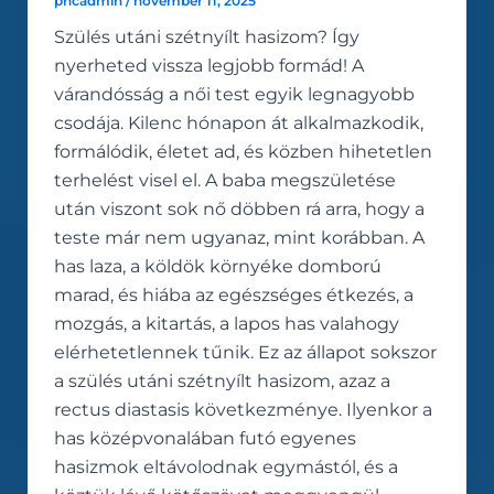
phcadmin
/
november 11, 2025
Szülés utáni szétnyílt hasizom? Így
nyerheted vissza legjobb formád! A
várandósság a női test egyik legnagyobb
csodája. Kilenc hónapon át alkalmazkodik,
formálódik, életet ad, és közben hihetetlen
terhelést visel el. A baba megszületése
után viszont sok nő döbben rá arra, hogy a
teste már nem ugyanaz, mint korábban. A
has laza, a köldök környéke domború
marad, és hiába az egészséges étkezés, a
mozgás, a kitartás, a lapos has valahogy
elérhetetlennek tűnik. Ez az állapot sokszor
a szülés utáni szétnyílt hasizom, azaz a
rectus diastasis következménye. Ilyenkor a
has középvonalában futó egyenes
hasizmok eltávolodnak egymástól, és a