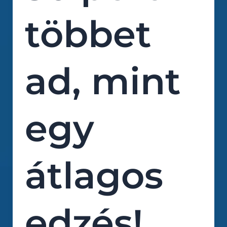
többet
ad, mint
egy
átlagos
edzés!