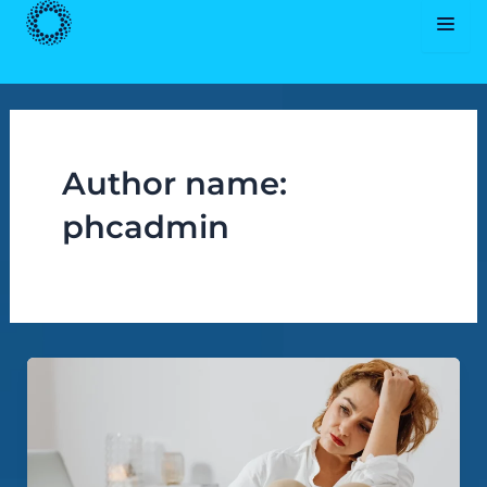
Skip
Post
to
pagination
content
Author name:
phcadmin