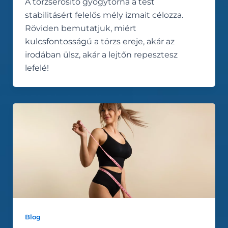
A törzserősítő gyógytorna a test
stabilitásért felelős mély izmait célozza.
Röviden bemutatjuk, miért
kulcsfontosságú a törzs ereje, akár az
irodában ülsz, akár a lejtőn repesztesz
lefelé!
Blog