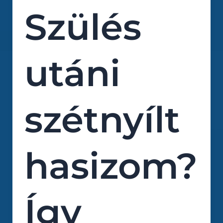
Szülés
utáni
szétnyílt
hasizom?
Így