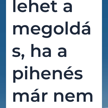
lehet a
megoldá
s, ha a
pihenés
már nem