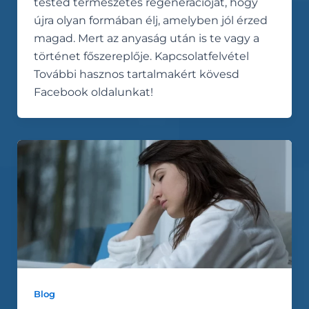
tested természetes regenerációját, hogy
újra olyan formában élj, amelyben jól érzed
magad. Mert az anyaság után is te vagy a
történet főszereplője. Kapcsolatfelvétel
További hasznos tartalmakért kövesd
Facebook oldalunkat!
Blog