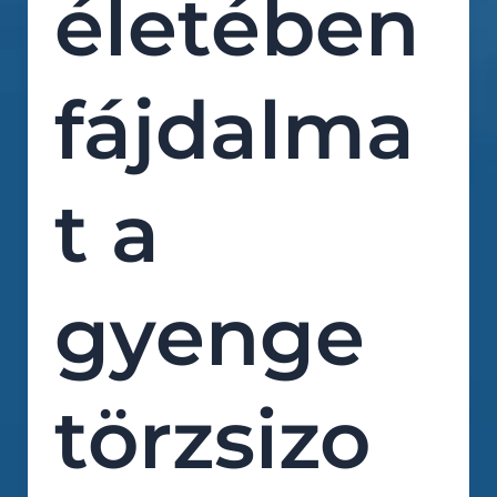
életében
fájdalma
t a
gyenge
törzsizo