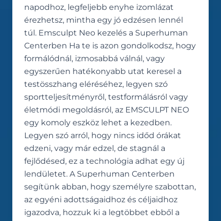
napodhoz, legfeljebb enyhe izomlázat
érezhetsz, mintha egy jó edzésen lennél
túl. Emsculpt Neo kezelés a Superhuman
Centerben Ha te is azon gondolkodsz, hogy
formálódnál, izmosabbá válnál, vagy
egyszerűen hatékonyabb utat keresel a
test­összhang eléréséhez, legyen szó
sportteljesítményről, testformálásról vagy
életmódi megoldásról, az EMSCULPT NEO
egy komoly eszköz lehet a kezedben.
Legyen szó arról, hogy nincs időd órákat
edzeni, vagy már edzel, de stagnál a
fejlődésed, ez a technológia adhat egy új
lendületet. A Superhuman Centerben
segítünk abban, hogy személyre szabottan,
az egyéni adottságaidhoz és céljaidhoz
igazodva, hozzuk ki a legtöbbet ebből a