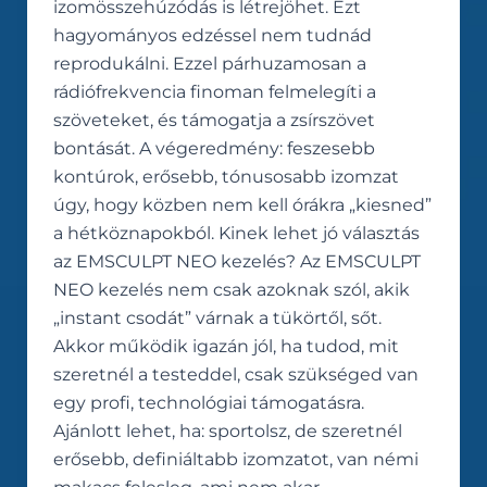
izomösszehúzódás is létrejöhet. Ezt
hagyományos edzéssel nem tudnád
reprodukálni. Ezzel párhuzamosan a
rádiófrekvencia finoman felmelegíti a
szöveteket, és támogatja a zsírszövet
bontását. A végeredmény: feszesebb
kontúrok, erősebb, tónusosabb izomzat
úgy, hogy közben nem kell órákra „kiesned”
a hétköznapokból. Kinek lehet jó választás
az EMSCULPT NEO kezelés? Az EMSCULPT
NEO kezelés nem csak azoknak szól, akik
„instant csodát” várnak a tükörtől, sőt.
Akkor működik igazán jól, ha tudod, mit
szeretnél a testeddel, csak szükséged van
egy profi, technológiai támogatásra.
Ajánlott lehet, ha: sportolsz, de szeretnél
erősebb, definiáltabb izomzatot, van némi