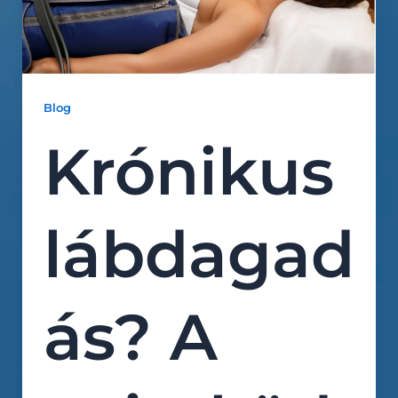
Blog
Krónikus
lábdagad
ás? A