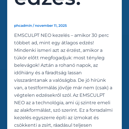
phcadmin
/
november 11, 2025
EMSCULPT NEO kezelés – amikor 30 perc
többet ad, mint egy átlagos edzés!
Mindenki ismeri azt az érzést, amikor a
tükör előtt megfogadjuk: most tényleg
belevágok! Aztán a rohanó napok, az
időhiány és a fáradtság lassan
visszarántanak a valóságba. De jó hírünk
van, a testformálás jövője már nem (csak) a
végtelen edzésekről szól. Az EMSCULPT
NEO az a technológia, ami új szintre emeli
az alakformálást, szó szerint. Ez a forradalmi
kezelés egyszerre építi az izmokat és
csökkenti a zsírt, ráadásul teljesen