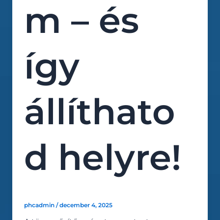
m – és
így
állíthato
d helyre!
phcadmin
/
december 4, 2025