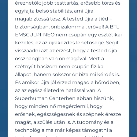
érezhetők: jobb testtartás, erősebb törzs és
egyfajta belső stabilitás, ami újra
magabiztossá tesz. A tested újra a tiéd –
biztonságban, önbizalommal, erővel! A BTL
EMSCULPT NEO nem csupán egy esztétikai
kezelés, ez az újrakezdés lehetősége. Segít
visszaadni azt az érzést, hogy a tested újra
összhangban van önmagával. Mert a
szétnyílt hasizom nem csupán fizikai
állapot, hanem sokszor önbizalmi kérdés is.
És amikor újra jól érzed magad a bőrödben,
az az egész életedre hatással van. A
Superhuman Centerben abban hiszünk,
hogy minden nő megérdemli, hogy
erősnek, egészségesnek és szépnek érezze
magát, a szülés után is. A tudomány és a
technológia ma már képes támogatni a