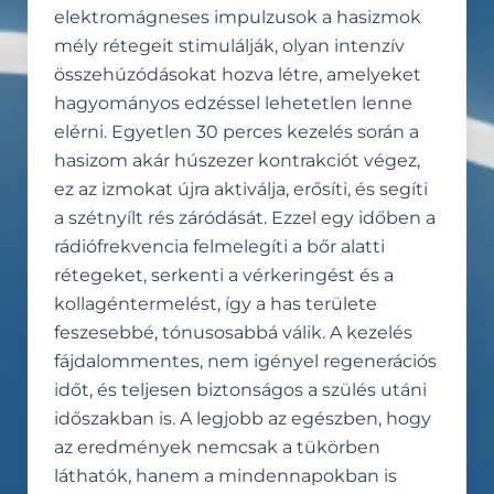
elektromágneses impulzusok a hasizmok
mély rétegeit stimulálják, olyan intenzív
összehúzódásokat hozva létre, amelyeket
hagyományos edzéssel lehetetlen lenne
elérni. Egyetlen 30 perces kezelés során a
hasizom akár húszezer kontrakciót végez,
ez az izmokat újra aktiválja, erősíti, és segíti
a szétnyílt rés záródását. Ezzel egy időben a
rádiófrekvencia felmelegíti a bőr alatti
rétegeket, serkenti a vérkeringést és a
kollagéntermelést, így a has területe
feszesebbé, tónusosabbá válik. A kezelés
fájdalommentes, nem igényel regenerációs
időt, és teljesen biztonságos a szülés utáni
időszakban is. A legjobb az egészben, hogy
az eredmények nemcsak a tükörben
láthatók, hanem a mindennapokban is