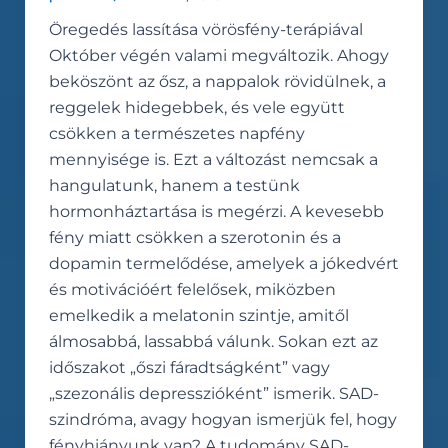
Öregedés lassítása vörösfény-terápiával
Október végén valami megváltozik. Ahogy
beköszönt az ősz, a nappalok rövidülnek, a
reggelek hidegebbek, és vele együtt
csökken a természetes napfény
mennyisége is. Ezt a változást nemcsak a
hangulatunk, hanem a testünk
hormonháztartása is megérzi. A kevesebb
fény miatt csökken a szerotonin és a
dopamin termelődése, amelyek a jókedvért
és motivációért felelősek, miközben
emelkedik a melatonin szintje, amitől
álmosabbá, lassabbá válunk. Sokan ezt az
időszakot „őszi fáradtságként” vagy
„szezonális depresszióként” ismerik. SAD-
szindróma, avagy hogyan ismerjük fel, hogy
fényhiányunk van? A tudomány SAD-