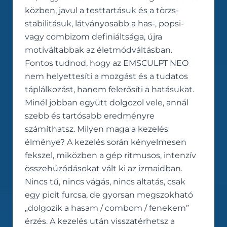
közben, javul a testtartásuk és a törzs-
stabilitásuk, látványosabb a has-, popsi-
vagy combizom definiáltsága, újra
motiváltabbak az életmódváltásban.
Fontos tudnod, hogy az EMSCULPT NEO
nem helyettesíti a mozgást és a tudatos
táplálkozást, hanem felerősíti a hatásukat.
Minél jobban együtt dolgozol vele, annál
szebb és tartósabb eredményre
számíthatsz. Milyen maga a kezelés
élménye? A kezelés során kényelmesen
fekszel, miközben a gép ritmusos, intenzív
összehúzódásokat vált ki az izmaidban.
Nincs tű, nincs vágás, nincs altatás, csak
egy picit furcsa, de gyorsan megszokható
„dolgozik a hasam / combom / fenekem”
érzés. A kezelés után visszatérhetsz a