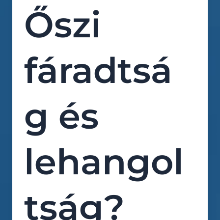
Őszi
fáradtsá
g és
lehangol
tság?