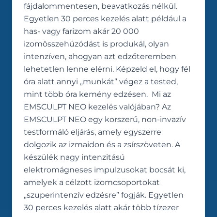
fájdalommentesen, beavatkozás nélkül.
Egyetlen 30 perces kezelés alatt például a
has- vagy farizom akár 20 000
izomösszehúzódást is produkál, olyan
intenzíven, ahogyan azt edzőteremben
lehetetlen lenne elérni. Képzeld el, hogy fél
óra alatt annyi „munkát” végez a tested,
mint több óra kemény edzésen. Mi az
EMSCULPT NEO kezelés valójában? Az
EMSCULPT NEO egy korszerű, non-invazív
testformáló eljárás, amely egyszerre
dolgozik az izmaidon és a zsírszöveten. A
készülék nagy intenzitású
elektromágneses impulzusokat bocsát ki,
amelyek a célzott izomcsoportokat
„szuperintenzív edzésre” fogják. Egyetlen
30 perces kezelés alatt akár több tízezer