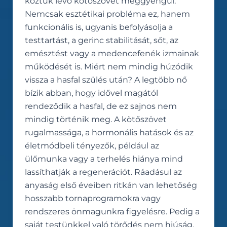
köztük lévő kötőszövet meggyengül.
Nemcsak esztétikai probléma ez, hanem
funkcionális is, ugyanis befolyásolja a
testtartást, a gerinc stabilitását, sőt, az
emésztést vagy a medencefenék izmainak
működését is. Miért nem mindig húzódik
vissza a hasfal szülés után? A legtöbb nő
bízik abban, hogy idővel magától
rendeződik a hasfal, de ez sajnos nem
mindig történik meg. A kötőszövet
rugalmassága, a hormonális hatások és az
életmódbeli tényezők, például az
ülőmunka vagy a terhelés hiánya mind
lassíthatják a regenerációt. Ráadásul az
anyaság első éveiben ritkán van lehetőség
hosszabb tornaprogramokra vagy
rendszeres önmagunkra figyelésre. Pedig a
saját testünkkel való törődés nem hiúság,