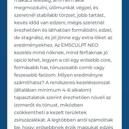
makacs felesleg, ami nem akar
megmozdulni, ülőmunkát végzel, és
szeretnél stabilabb törzset, jobb tartást,
kevés időd van edzeni, mégis szeretnél
érezhetően és láthatóan formálódni, edzel,
de stagnálsz, és jól jönne egy extra löket az
eredményekhez. Az EMSCULPT NEO
kezelés mind nőknek, mind férfiaknak jó
opció lehet, legyen a cél egy erősebb core,
formásabb has, tónusosabb comb vagy
feszesebb farizom. Milyen eredményre
számíthatsz? A rendszeres kezeléssorozat
(általában minimum 4–6 alkalom)
tapasztalatok szerint érezhetően növeli az
izomerőt és tónust, miközben
csökkentheti a kezelt területek
zsírszázalékát. A legtöbben arról számolnak
be, hogy: erősebbnek érzik magukat edzés