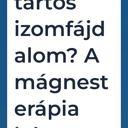
tartós
izomfájd
alom? A
mágnest
erápia