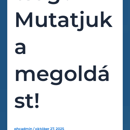
Mutatjuk
a
megoldá
st!
phcadmin
/
október 27, 2025