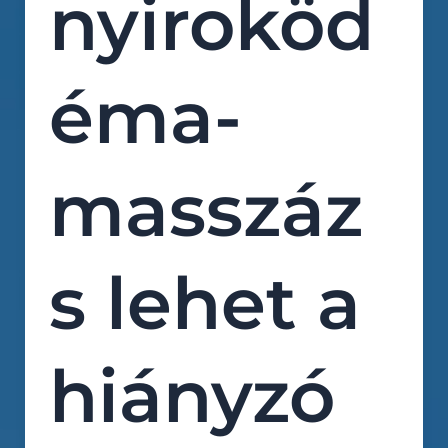
nyiroköd
éma-
masszáz
s lehet a
hiányzó