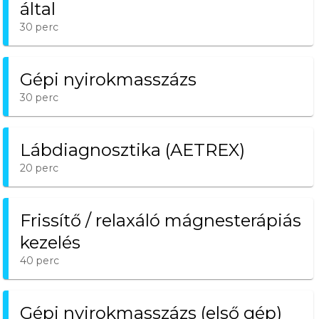
által
30 perc
Gépi nyirokmasszázs
30 perc
Lábdiagnosztika (AETREX)
20 perc
Frissítő / relaxáló mágnesterápiás
kezelés
40 perc
Gépi nyirokmasszázs (első gép)