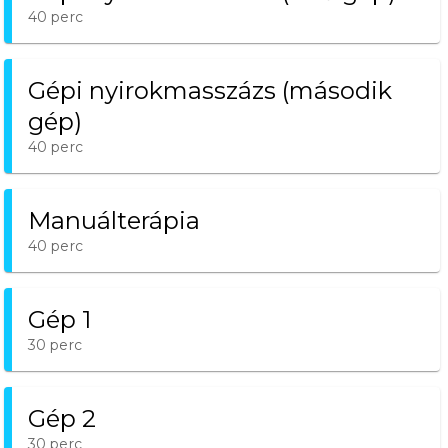
40 perc
Gépi nyirokmasszázs (második
gép)
40 perc
Manuálterápia
40 perc
Gép 1
30 perc
Gép 2
30 perc